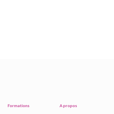
Prenez contact avec nous !
CONTACT
Formations
A propos